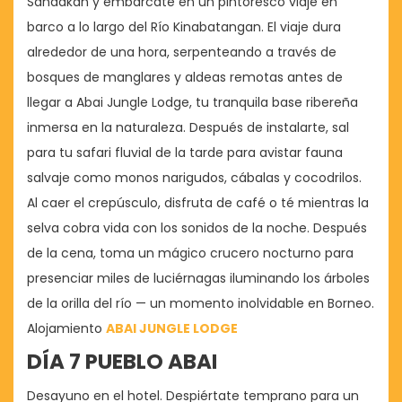
Sandakan y embárcate en un pintoresco viaje en
barco a lo largo del Río Kinabatangan. El viaje dura
alrededor de una hora, serpenteando a través de
bosques de manglares y aldeas remotas antes de
llegar a Abai Jungle Lodge, tu tranquila base ribereña
inmersa en la naturaleza. Después de instalarte, sal
para tu safari fluvial de la tarde para avistar fauna
salvaje como monos narigudos, cábalas y cocodrilos.
Al caer el crepúsculo, disfruta de café o té mientras la
selva cobra vida con los sonidos de la noche. Después
de la cena, toma un mágico crucero nocturno para
presenciar miles de luciérnagas iluminando los árboles
de la orilla del río — un momento inolvidable en Borneo.
Alojamiento
ABAI JUNGLE LODGE
DÍA 7 PUEBLO ABAI
Desayuno en el hotel. Despiértate temprano para un